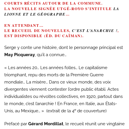
COURTS RÉCITS AUTOUR DE LA COMMUNE.
LA NOUVELLE SIGNÉE UTGÉ-ROYO S’INTITULE
LA
…
LIONNE ET LE GÉOGRAPHE
EN ATTENDANT…
LE RECUEIL DE NOUVELLES,
,
C’EST L’ANARCHIE !
EST DISPONIBLE (ÉD. DU CAÏMAN).
Serge y conte une histoire, dont le personnage principal est
May Picqueray
, qu’il a connue…
« Les années 20… Les années folles… Le capitalisme
triomphant, repu des morts de la Première Guerre
mondiale… La misère… Dans ce vieux monde, des voix
divergentes viennent contester l’ordre public établi. Actes
individualistes ou révoltes collectives, en 1920, partout dans
le monde, c’est l’anarchie ! En France, en Italie, aux États-
e
Unis, au Mexique… » (extrait de la 4
de couverture)
Préfacé par
Gérard Mordillat
, le recueil réunit une vingtaine