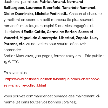
d’auteurs ; parmi eux,
Patrick Amand,
Normand
Baillargeon, Laurence Biberfield, Tancrède Ramonet,
Didier Daeninckx, Michèle Pedinielli…
Chacun et chacune
y mettent en scène un petit morceau (le plus souvent
romancé, mais toujours inspiré !) des vies engagées et
libertaires d‘
Émile Cottin, Germaine Berton, Sacco et
Vanzetti, Miguel de Almereyda, Libertad, Zapata, Lucy
Parsons, etc.
20 nouvelles pour sourire, découvrir,
apprendre… !
Sortie : Mars 2020, 300 pages, format 12×19 cm – Prix public :
15 € TTC
En savoir plus
:
https://www.editionsducaiman.fr/boutique/polars-en-france/c-
est-l-anarchie-collectif.html
Vous pouvez commander cet ouvrage dès maintenant ici-
même (et dans toutes vos bonnes librairies).