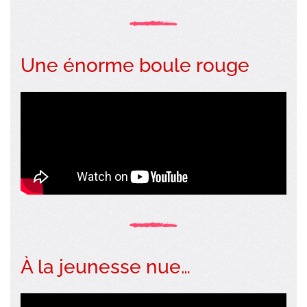
Une énorme boule rouge
À la jeunesse nue…