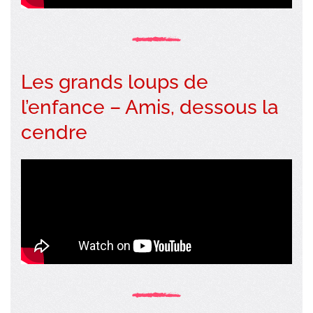
Les grands loups de
l’enfance – Amis, dessous la
cendre