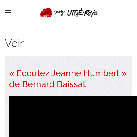
Passer au contenu principal
Voir
« Écoutez Jeanne Humbert »
de Bernard Baissat