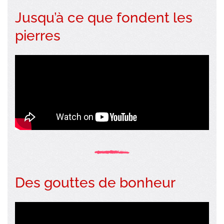
Jusqu’à ce que fondent les
pierres
Des gouttes de bonheur