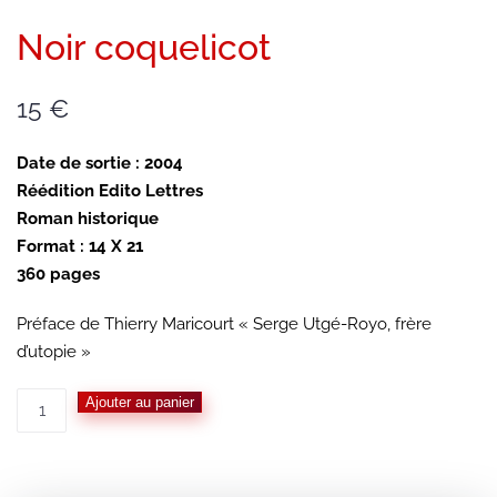
Noir coquelicot
15
€
Date de sortie : 2004
Réédition Edito Lettres
Roman historique
Format : 14 X 21
360 pages
Préface de Thierry Maricourt « Serge Utgé-Royo, frère
d’utopie »
quantité
Ajouter au panier
de
Noir
coquelicot