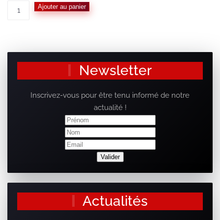
quantité
Ajouter au panier
de
Dictionnaire
des
chansons
Newsletter
politiques
et
engagées
Inscrivez-vous pour être tenu informé de notre
actualité !
Actualités