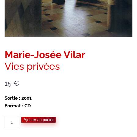
Marie-Josée Vilar
Vies privées
15
€
Sortie : 2001
Format : CD
quantité
Ajouter au panier
de
Marie-