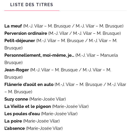
Josée
LISTE DES TITRES
VilarVies
privées
La meuf
(M.-J. Vilar – M. Brusque / M.-J. Vilar – M. Brusque)
Perversion ordinaire
(M.-J. Vilar / M.-J. Vilar – M. Brusque)
Petit-déjeuner
(M.-J. Vilar – M. Brusque / M.-J. Vilar – M.
Brusque)
Personnellement, moi-même, je…
(M.-J. Vilar – Manuela
Brusque)
Jean-Roger
(M.-J. Vilar – M. Brusque / M.-J. Vilar – M.
Brusque)
Flânerie d’août en auto
(M.-J. Vilar – M. Brusque / M.-J. Vilar
– M. Brusque)
Suzy conne
(Marie-Josée Vilar)
La Vieille et le pigeon
(Marie-Josée Vilar)
Les poules d’eau
(Marie-Josée Vilar)
La poire
(Marie-Josée Vilar)
L’absence
(Marie-Josée Vilar)