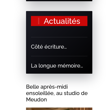
ou
diminuer
le
Actualités
volume.
Côté écriture…
La longue mémoire…
Belle après-midi
ensoleillée, au studio de
Meudon