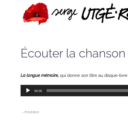
Passer au contenu principal
Écouter la chanson
La longue mémoire,
qui donne son titre au disque-livr
Lecteur
00:00
audio
« Précédent