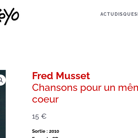
ACTU
DISQUES
Fred Musset
Chansons pour un mê
coeur
15
€
Sortie : 2010