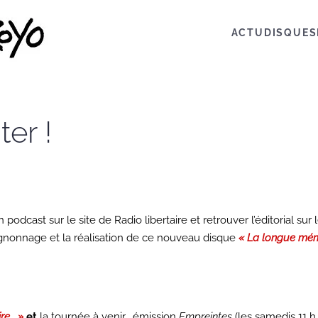
ACTU
DISQUES
ter !
 podcast sur le site de Radio libertaire et retrouver l’éditorial sur 
nonnage et la réalisation de ce nouveau disque
« La longue mém
re… »
et
la tournée à venir… émission
Empreintes
(les samedis 11 h 