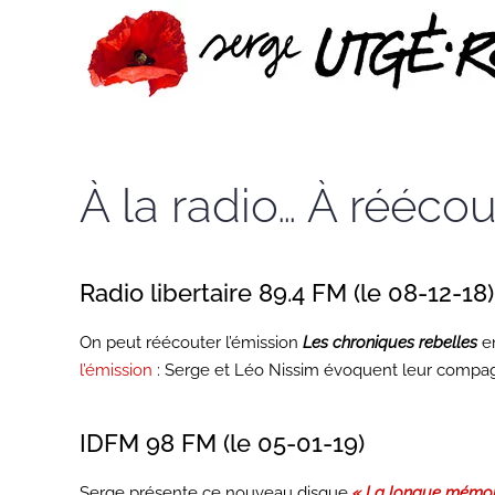
Passer au contenu principal
À la radio… À réécou
Radio libertaire 89.4 FM (le 08-12-18)
On peut réécouter l’émission
Les chroniques rebelles
en
l’émission
: Serge et Léo Nissim évoquent leur compag
IDFM 98 FM (le 05-01-19)
Serge présente ce nouveau disque
« La longue mémoi