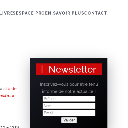
LIVRES
ESPACE PRO
EN SAVOIR PLUS
CONTACT
Newsletter
Inscrivez-vous pour être tenu
le
site de
informé de notre actualité !
oire… »
30 – 13 h)